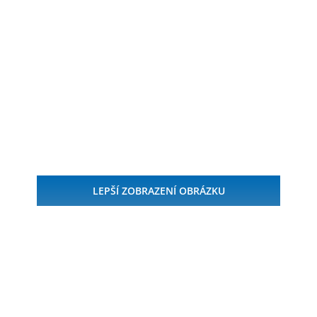
Ekumenická
bohoslužba za
krajinu
LEPŠÍ ZOBRAZENÍ OBRÁZKU