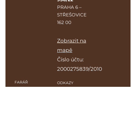
PRAHA 6 –
STŘEŠOVICE
162 00
Zobrazit na
mapě
Číslo účtu:
2000275839/2010
FARÁŘ
ODKAZY
MAREK
EVANGLICKÁ
ZIKMUND
CÍRKEV
MAREK.ZIKMUND@EVANGNET.CZ
PRAŽSKÝ
SENIORÁT
KURÁTORKA
EVANGNET.CZ
ALENA
GOTTWALDOVÁ
KATECHEZE