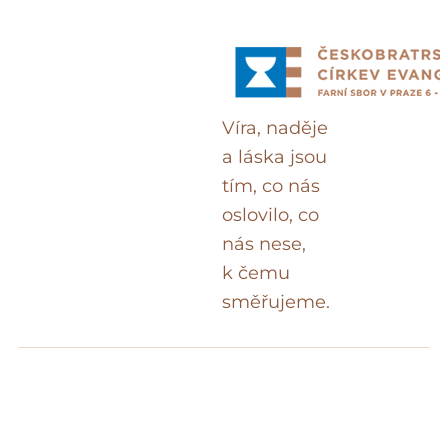
Přeskočit
na
obsah
Víra, naděje
a láska jsou
tím, co nás
oslovilo, co
nás nese,
k čemu
směřujeme.
Hledat: